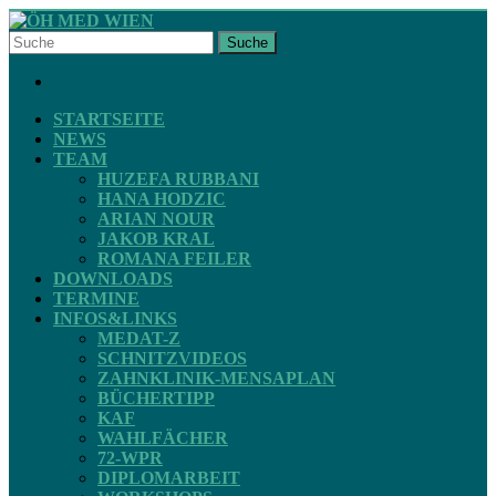
Skip
to
Suche
content
ÖH
FACEBOOK
MED
WIEN
STARTSEITE
NEWS
TEAM
STV
HUZEFA RUBBANI
ZAHNMEDIZIN
HANA HODZIC
ARIAN NOUR
JAKOB KRAL
ROMANA FEILER
DOWNLOADS
TERMINE
INFOS&LINKS
MEDAT-Z
SCHNITZVIDEOS
ZAHNKLINIK-MENSAPLAN
BÜCHERTIPP
KAF
WAHLFÄCHER
72-WPR
DIPLOMARBEIT