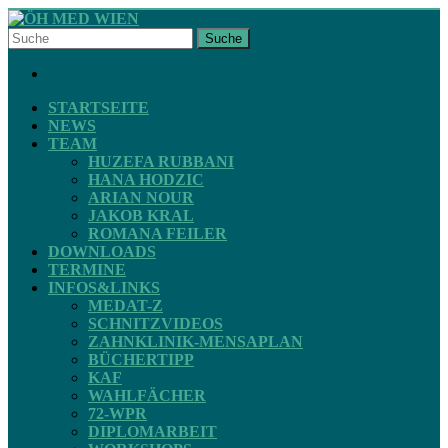
Skip
to
Suche
ÖH
content
FACEBOOK
MED
STARTSEITE
WIEN
NEWS
TEAM
HUZEFA RUBBANI
STV
HANA HODZIC
ZAHNMEDIZIN
ARIAN NOUR
JAKOB KRAL
ROMANA FEILER
DOWNLOADS
TERMINE
INFOS&LINKS
MEDAT-Z
SCHNITZVIDEOS
ZAHNKLINIK-MENSAPLAN
BÜCHERTIPP
KAF
WAHLFÄCHER
72-WPR
DIPLOMARBEIT