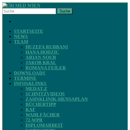
Skip
to
Suche
content
ÖH
FACEBOOK
MED
WIEN
STARTSEITE
NEWS
TEAM
STV
HUZEFA RUBBANI
ZAHNMEDIZIN
HANA HODZIC
ARIAN NOUR
JAKOB KRAL
ROMANA FEILER
DOWNLOADS
TERMINE
INFOS&LINKS
MEDAT-Z
SCHNITZVIDEOS
ZAHNKLINIK-MENSAPLAN
BÜCHERTIPP
KAF
WAHLFÄCHER
72-WPR
DIPLOMARBEIT