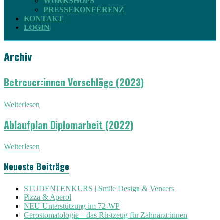
WORKSHOPS
PRESSEKONFERENZ
KONTAKT
LOGIN
Archiv
Betreuer:innen Vorschläge (2023)
Weiterlesen
Ablaufplan Diplomarbeit (2022)
Weiterlesen
Neueste Beiträge
STUDENTENKURS | Smile Design & Veneers
Pizza & Aperol
NEU Unterstützung im 72-WP
Gerostomatologie – das Rüstzeug für Zahnärzt:innen