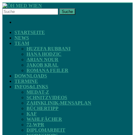
Skip
to
Suche
content
ÖH
FACEBOOK
MED
WIEN
STARTSEITE
NEWS
TEAM
STV
HUZEFA RUBBANI
ZAHNMEDIZIN
HANA HODZIC
ARIAN NOUR
JAKOB KRAL
ROMANA FEILER
DOWNLOADS
TERMINE
INFOS&LINKS
MEDAT-Z
SCHNITZVIDEOS
ZAHNKLINIK-MENSAPLAN
BÜCHERTIPP
KAF
WAHLFÄCHER
72-WPR
DIPLOMARBEIT