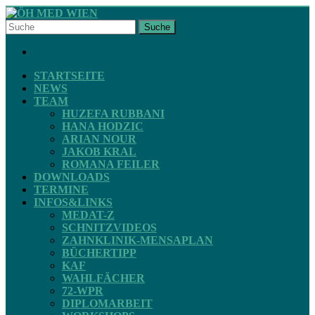
Skip
to
Suche
content
ÖH
FACEBOOK
MED
WIEN
STARTSEITE
NEWS
TEAM
STV
HUZEFA RUBBANI
ZAHNMEDIZIN
HANA HODZIC
ARIAN NOUR
JAKOB KRAL
ROMANA FEILER
DOWNLOADS
TERMINE
INFOS&LINKS
MEDAT-Z
SCHNITZVIDEOS
ZAHNKLINIK-MENSAPLAN
BÜCHERTIPP
KAF
WAHLFÄCHER
72-WPR
DIPLOMARBEIT