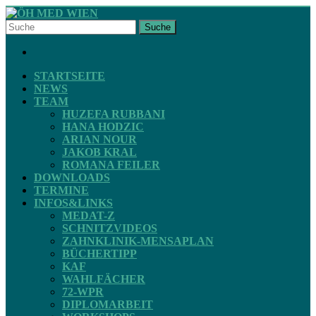
Skip
to
Suche
content
ÖH
FACEBOOK
MED
WIEN
STARTSEITE
NEWS
TEAM
STV
HUZEFA RUBBANI
ZAHNMEDIZIN
HANA HODZIC
ARIAN NOUR
JAKOB KRAL
ROMANA FEILER
DOWNLOADS
TERMINE
INFOS&LINKS
MEDAT-Z
SCHNITZVIDEOS
ZAHNKLINIK-MENSAPLAN
BÜCHERTIPP
KAF
WAHLFÄCHER
72-WPR
DIPLOMARBEIT