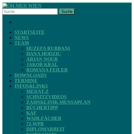
Skip
to
Suche
content
ÖH
FACEBOOK
MED
WIEN
STARTSEITE
NEWS
TEAM
STV
HUZEFA RUBBANI
ZAHNMEDIZIN
HANA HODZIC
ARIAN NOUR
JAKOB KRAL
ROMANA FEILER
DOWNLOADS
TERMINE
INFOS&LINKS
MEDAT-Z
SCHNITZVIDEOS
ZAHNKLINIK-MENSAPLAN
BÜCHERTIPP
KAF
WAHLFÄCHER
72-WPR
DIPLOMARBEIT