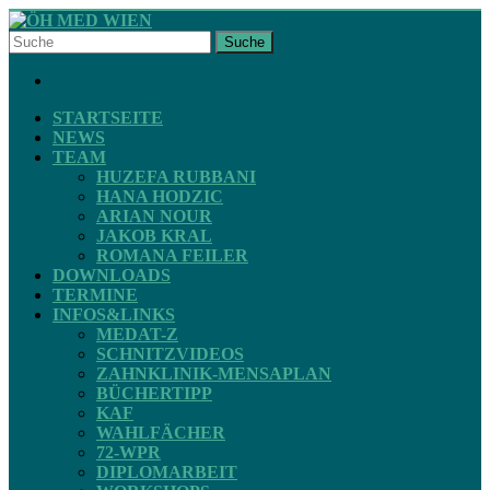
Skip
to
Suche
content
ÖH
FACEBOOK
MED
WIEN
STARTSEITE
NEWS
TEAM
STV
HUZEFA RUBBANI
ZAHNMEDIZIN
HANA HODZIC
ARIAN NOUR
JAKOB KRAL
ROMANA FEILER
DOWNLOADS
TERMINE
INFOS&LINKS
MEDAT-Z
SCHNITZVIDEOS
ZAHNKLINIK-MENSAPLAN
BÜCHERTIPP
KAF
WAHLFÄCHER
72-WPR
DIPLOMARBEIT