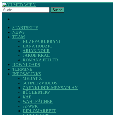
Skip
to
Suche
content
ÖH
FACEBOOK
MED
WIEN
STARTSEITE
NEWS
TEAM
STV
HUZEFA RUBBANI
ZAHNMEDIZIN
HANA HODZIC
ARIAN NOUR
JAKOB KRAL
ROMANA FEILER
DOWNLOADS
TERMINE
INFOS&LINKS
MEDAT-Z
SCHNITZVIDEOS
ZAHNKLINIK-MENSAPLAN
BÜCHERTIPP
KAF
WAHLFÄCHER
72-WPR
DIPLOMARBEIT