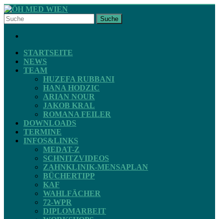
Skip
to
Suche
content
ÖH
FACEBOOK
MED
WIEN
STARTSEITE
NEWS
TEAM
STV
HUZEFA RUBBANI
ZAHNMEDIZIN
HANA HODZIC
ARIAN NOUR
JAKOB KRAL
ROMANA FEILER
DOWNLOADS
TERMINE
INFOS&LINKS
MEDAT-Z
SCHNITZVIDEOS
ZAHNKLINIK-MENSAPLAN
BÜCHERTIPP
KAF
WAHLFÄCHER
72-WPR
DIPLOMARBEIT