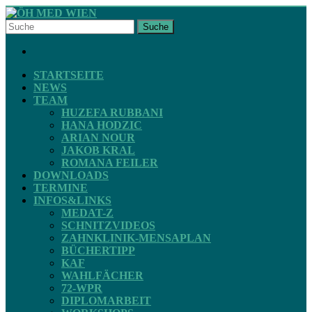
Skip
to
Suche
content
ÖH
FACEBOOK
MED
WIEN
STARTSEITE
NEWS
TEAM
STV
HUZEFA RUBBANI
ZAHNMEDIZIN
HANA HODZIC
ARIAN NOUR
JAKOB KRAL
ROMANA FEILER
DOWNLOADS
TERMINE
INFOS&LINKS
MEDAT-Z
SCHNITZVIDEOS
ZAHNKLINIK-MENSAPLAN
BÜCHERTIPP
KAF
WAHLFÄCHER
72-WPR
DIPLOMARBEIT