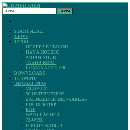
Skip
to
Suche
content
ÖH
FACEBOOK
MED
WIEN
STARTSEITE
NEWS
TEAM
STV
HUZEFA RUBBANI
ZAHNMEDIZIN
HANA HODZIC
ARIAN NOUR
JAKOB KRAL
ROMANA FEILER
DOWNLOADS
TERMINE
INFOS&LINKS
MEDAT-Z
SCHNITZVIDEOS
ZAHNKLINIK-MENSAPLAN
BÜCHERTIPP
KAF
WAHLFÄCHER
72-WPR
DIPLOMARBEIT