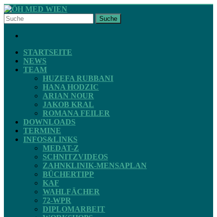
Skip
to
Suche
content
ÖH
FACEBOOK
MED
WIEN
STARTSEITE
NEWS
TEAM
STV
HUZEFA RUBBANI
ZAHNMEDIZIN
HANA HODZIC
ARIAN NOUR
JAKOB KRAL
ROMANA FEILER
DOWNLOADS
TERMINE
INFOS&LINKS
MEDAT-Z
SCHNITZVIDEOS
ZAHNKLINIK-MENSAPLAN
BÜCHERTIPP
KAF
WAHLFÄCHER
72-WPR
DIPLOMARBEIT