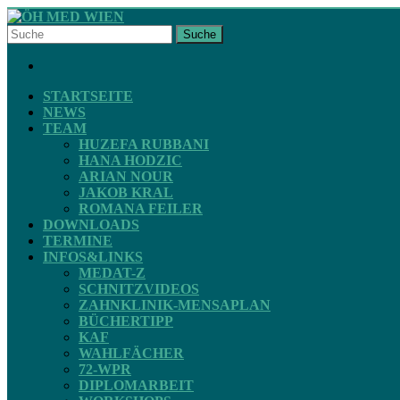
Skip
to
Suche
content
ÖH
FACEBOOK
MED
WIEN
STARTSEITE
NEWS
TEAM
STV
HUZEFA RUBBANI
ZAHNMEDIZIN
HANA HODZIC
ARIAN NOUR
JAKOB KRAL
ROMANA FEILER
DOWNLOADS
TERMINE
INFOS&LINKS
MEDAT-Z
SCHNITZVIDEOS
ZAHNKLINIK-MENSAPLAN
BÜCHERTIPP
KAF
WAHLFÄCHER
72-WPR
DIPLOMARBEIT