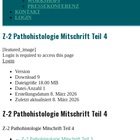
WORKSHOPS
PRESSEKONFERENZ
KONTAKT
LOGIN
Z-2 Pathohistologie Mitschrift Teil 4
[featured_image]
Login is required to access this page
Login
Version
Download
9
Dateigröße
18.00 MB
Datei-Anzahl
1
Erstellungsdatum
8. März 2026
Zuletzt aktualisiert
8. März 2026
Z-2 Pathohistologie Mitschrift Teil 4
Z-2 Pathohistologie Mitschrift Teil 4
←
Z-2 Pathohistologie Mitschrift Teil 3