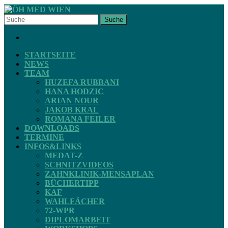
Skip
to
Suche
content
ÖH
FACEBOOK
MED
WIEN
STARTSEITE
NEWS
TEAM
STV
HUZEFA RUBBANI
ZAHNMEDIZIN
HANA HODZIC
ARIAN NOUR
JAKOB KRAL
ROMANA FEILER
DOWNLOADS
TERMINE
INFOS&LINKS
MEDAT-Z
SCHNITZVIDEOS
ZAHNKLINIK-MENSAPLAN
BÜCHERTIPP
KAF
WAHLFÄCHER
72-WPR
DIPLOMARBEIT