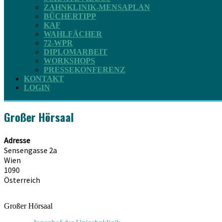
ZAHNKLINIK-MENSAPLAN
BÜCHERTIPP
KAF
WAHLFÄCHER
72-WPR
DIPLOMARBEIT
WORKSHOPS
PRESSEKONFERENZ
KONTAKT
LOGIN
Großer Hörsaal
Adresse
Sensengasse 2a
Wien
1090
Österreich
Großer Hörsaal