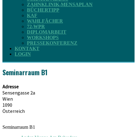
ZAHNKLINIK-MENSAPLAN
BÜCHERTIPP
KAF
WAHLFÄCHER
72-WPR
DIPLOMARBEIT
WORKSHOPS
PRESSEKONFERENZ
KONTAKT
LOGIN
Seminarraum B1
Adresse
Sensengasse 2a
Wien
1090
Österreich
Seminarraum B1