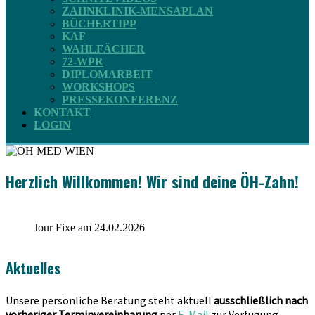
ZAHNKLINIK-MENSAPLAN
BÜCHERTIPP
KAF
WAHLFÄCHER
72-WPR
DIPLOMARBEIT
WORKSHOPS
PRESSEKONFERENZ
KONTAKT
LOGIN
Herzlich Willkommen! Wir sind deine ÖH-Zahn!
Jour Fixe am 24.02.2026
Aktuelles
Unsere persönliche Beratung steht aktuell
ausschließlich nach
vorheriger Terminvereinbarung
per
E-Mail
zur Verfügung.