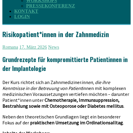
WORKSHOPS
PRESSEKONFERENZ
KONTAKT
LOGIN
Risikopatient*innen in der Zahnmedizin
Romana
17. März 2026
News
Grundrezepte für kompromittierte Patientinnen in
der Implantologie
Der Kurs richtet sich an Zahnmediziner
innen, die ihre
Kenntnisse in der Betreuung von Patient
innen mit komplexen
medizinischen Voraussetzungen vertiefen möchten – darunter
Patient*innen unter
Chemotherapie, Immunsuppression,
Bestrahlung sowie mit Osteoporose oder Diabetes mellitus
.
Neben den theoretischen Grundlagen liegt ein besonderer
Fokus auf der
praktischen Umsetzung im Ordinationsalltag
.