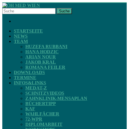
Skip
to
Suche
content
ÖH
FACEBOOK
MED
WIEN
STARTSEITE
NEWS
TEAM
STV
HUZEFA RUBBANI
ZAHNMEDIZIN
HANA HODZIC
ARIAN NOUR
JAKOB KRAL
ROMANA FEILER
DOWNLOADS
TERMINE
INFOS&LINKS
MEDAT-Z
SCHNITZVIDEOS
ZAHNKLINIK-MENSAPLAN
BÜCHERTIPP
KAF
WAHLFÄCHER
72-WPR
DIPLOMARBEIT