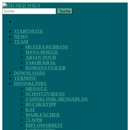
Skip
to
Suche
content
ÖH
FACEBOOK
MED
WIEN
STARTSEITE
NEWS
TEAM
STV
HUZEFA RUBBANI
ZAHNMEDIZIN
HANA HODZIC
ARIAN NOUR
JAKOB KRAL
ROMANA FEILER
DOWNLOADS
TERMINE
INFOS&LINKS
MEDAT-Z
SCHNITZVIDEOS
ZAHNKLINIK-MENSAPLAN
BÜCHERTIPP
KAF
WAHLFÄCHER
72-WPR
DIPLOMARBEIT