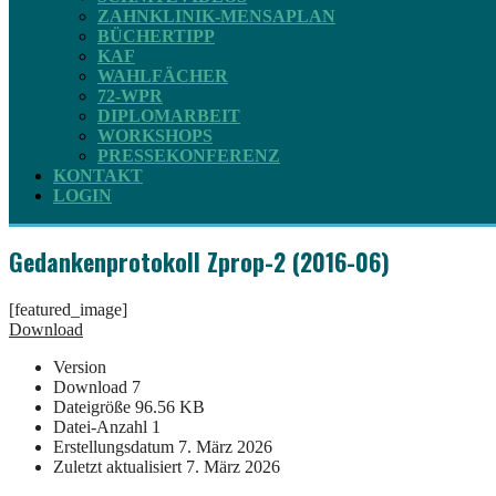
ZAHNKLINIK-MENSAPLAN
BÜCHERTIPP
KAF
WAHLFÄCHER
72-WPR
DIPLOMARBEIT
WORKSHOPS
PRESSEKONFERENZ
KONTAKT
LOGIN
Gedankenprotokoll Zprop-2 (2016-06)
[featured_image]
Download
Version
Download
7
Dateigröße
96.56 KB
Datei-Anzahl
1
Erstellungsdatum
7. März 2026
Zuletzt aktualisiert
7. März 2026