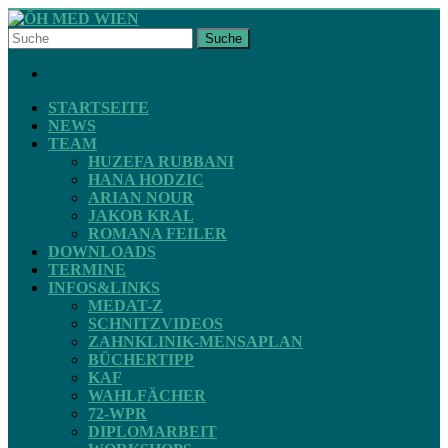
Skip
to
Suche
content
ÖH
FACEBOOK
MED
WIEN
STARTSEITE
NEWS
TEAM
STV
HUZEFA RUBBANI
ZAHNMEDIZIN
HANA HODZIC
ARIAN NOUR
JAKOB KRAL
ROMANA FEILER
DOWNLOADS
TERMINE
INFOS&LINKS
MEDAT-Z
SCHNITZVIDEOS
ZAHNKLINIK-MENSAPLAN
BÜCHERTIPP
KAF
WAHLFÄCHER
72-WPR
DIPLOMARBEIT