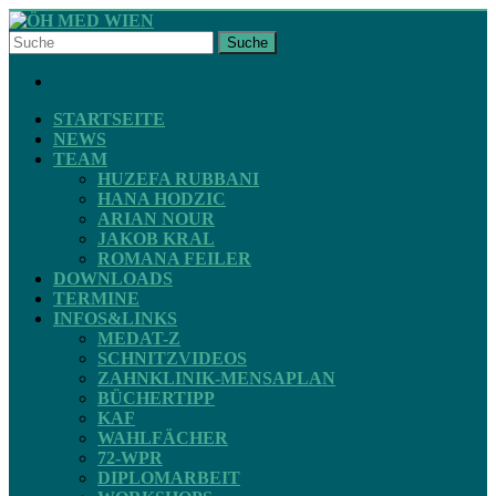
Skip
to
Suche
content
ÖH
FACEBOOK
MED
WIEN
STARTSEITE
NEWS
TEAM
STV
HUZEFA RUBBANI
ZAHNMEDIZIN
HANA HODZIC
ARIAN NOUR
JAKOB KRAL
ROMANA FEILER
DOWNLOADS
TERMINE
INFOS&LINKS
MEDAT-Z
SCHNITZVIDEOS
ZAHNKLINIK-MENSAPLAN
BÜCHERTIPP
KAF
WAHLFÄCHER
72-WPR
DIPLOMARBEIT