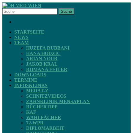
Skip
to
Suche
content
ÖH
FACEBOOK
MED
WIEN
STARTSEITE
NEWS
TEAM
STV
HUZEFA RUBBANI
ZAHNMEDIZIN
HANA HODZIC
ARIAN NOUR
JAKOB KRAL
ROMANA FEILER
DOWNLOADS
TERMINE
INFOS&LINKS
MEDAT-Z
SCHNITZVIDEOS
ZAHNKLINIK-MENSAPLAN
BÜCHERTIPP
KAF
WAHLFÄCHER
72-WPR
DIPLOMARBEIT