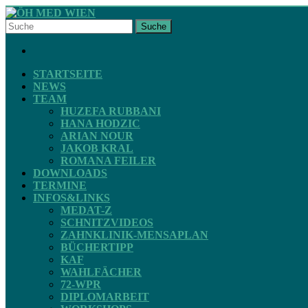
Skip
to
Suche
content
ÖH
FACEBOOK
MED
WIEN
STARTSEITE
NEWS
TEAM
STV
HUZEFA RUBBANI
ZAHNMEDIZIN
HANA HODZIC
ARIAN NOUR
JAKOB KRAL
ROMANA FEILER
DOWNLOADS
TERMINE
INFOS&LINKS
MEDAT-Z
SCHNITZVIDEOS
ZAHNKLINIK-MENSAPLAN
BÜCHERTIPP
KAF
WAHLFÄCHER
72-WPR
DIPLOMARBEIT