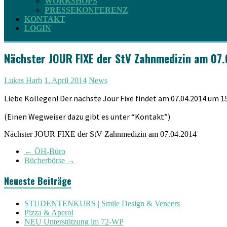
WORKSHOPS
PRESSEKONFERENZ
KONTAKT
LOGIN
Nächster JOUR FIXE der StV Zahnmedizin am 07
Lukas Harb
1. April 2014
News
Liebe Kollegen! Der nächste Jour Fixe findet am 07.04.2014 um 15
(Einen Wegweiser dazu gibt es unter “Kontakt”)
Nächster JOUR FIXE der StV Zahnmedizin am 07.04.2014
←
ÖH-Büro
Bücherbörse
→
Neueste Beiträge
STUDENTENKURS | Smile Design & Veneers
Pizza & Aperol
NEU Unterstützung im 72-WP