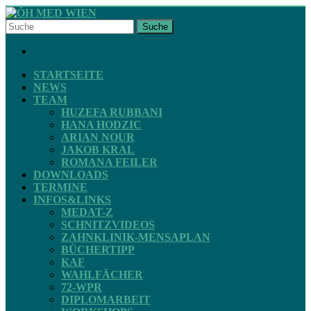
Skip
to
Suche
content
ÖH
FACEBOOK
MED
WIEN
STARTSEITE
NEWS
TEAM
STV
HUZEFA RUBBANI
ZAHNMEDIZIN
HANA HODZIC
ARIAN NOUR
JAKOB KRAL
ROMANA FEILER
DOWNLOADS
TERMINE
INFOS&LINKS
MEDAT-Z
SCHNITZVIDEOS
ZAHNKLINIK-MENSAPLAN
BÜCHERTIPP
KAF
WAHLFÄCHER
72-WPR
DIPLOMARBEIT