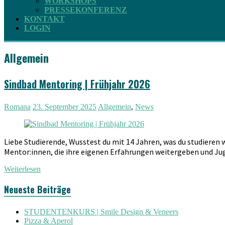
WORKSHOPS
PRESSEKONFERENZ
KONTAKT
LOGIN
Allgemein
Sindbad Mentoring | Frühjahr 2026
Romana
23. September 2025
Allgemein
,
News
Liebe Studierende, Wusstest du mit 14 Jahren, was du studieren w
Mentor:innen, die ihre eigenen Erfahrungen weitergeben und Jug
Weiterlesen
Neueste Beiträge
STUDENTENKURS | Smile Design & Veneers
Pizza & Aperol