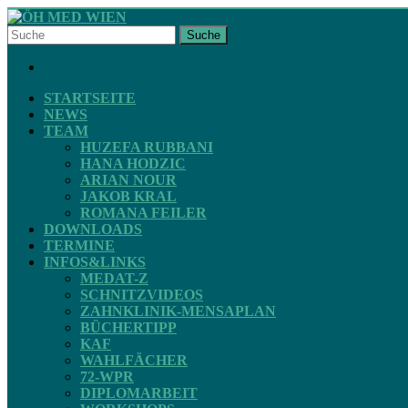
Skip
to
Suche
content
ÖH
FACEBOOK
MED
WIEN
STARTSEITE
NEWS
TEAM
STV
HUZEFA RUBBANI
ZAHNMEDIZIN
HANA HODZIC
ARIAN NOUR
JAKOB KRAL
ROMANA FEILER
DOWNLOADS
TERMINE
INFOS&LINKS
MEDAT-Z
SCHNITZVIDEOS
ZAHNKLINIK-MENSAPLAN
BÜCHERTIPP
KAF
WAHLFÄCHER
72-WPR
DIPLOMARBEIT