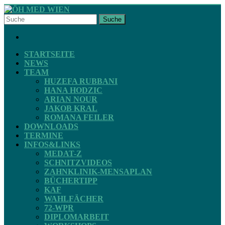
Skip
to
Suche
content
ÖH
FACEBOOK
MED
WIEN
STARTSEITE
NEWS
TEAM
STV
HUZEFA RUBBANI
ZAHNMEDIZIN
HANA HODZIC
ARIAN NOUR
JAKOB KRAL
ROMANA FEILER
DOWNLOADS
TERMINE
INFOS&LINKS
MEDAT-Z
SCHNITZVIDEOS
ZAHNKLINIK-MENSAPLAN
BÜCHERTIPP
KAF
WAHLFÄCHER
72-WPR
DIPLOMARBEIT