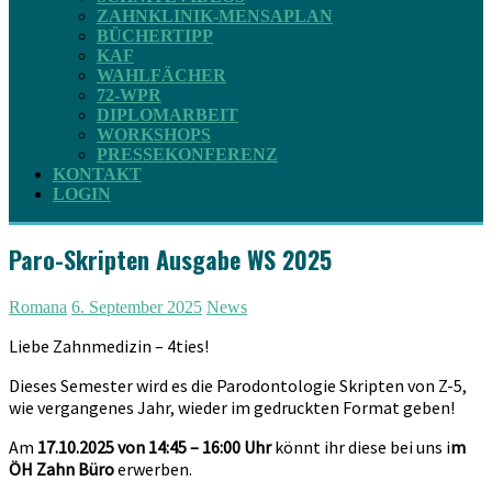
ZAHNKLINIK-MENSAPLAN
BÜCHERTIPP
KAF
WAHLFÄCHER
72-WPR
DIPLOMARBEIT
WORKSHOPS
PRESSEKONFERENZ
KONTAKT
LOGIN
Paro-Skripten Ausgabe WS 2025
Romana
6. September 2025
News
Liebe Zahnmedizin – 4ties!
Dieses Semester wird es die Parodontologie Skripten von Z-5,
wie vergangenes Jahr, wieder im gedruckten Format geben!
Am
17.10.2025 von 14:45 – 16:00
Uhr
könnt ihr diese bei uns i
m
ÖH Zahn Büro
erwerben.